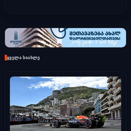
ᲧᲕᲔᲚᲐ ᲡᲘᲐᲮᲚᲔ