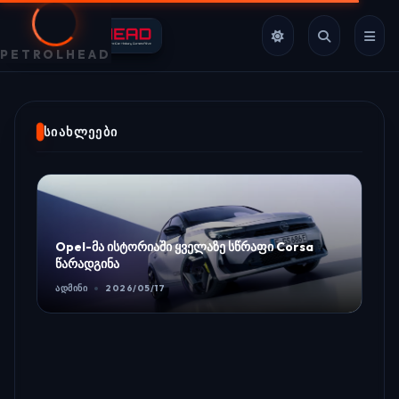
PETROLHEAD
ᲡᲘᲐᲮᲚᲔᲔᲑᲘ
Opel-მა ისტორიაში ყველაზე სწრაფი Corsa
წარადგინა
ᲐᲓᲛᲘᲜᲘ
2026/05/17