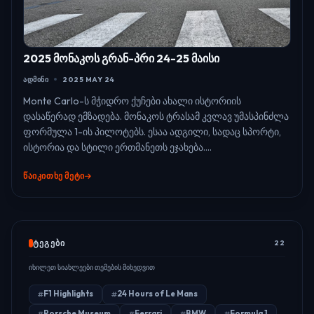
2025 მონაკოს გრან-პრი 24-25 მაისი
ᲐᲓᲛᲘᲜᲘ
2025 MAY 24
Monte Carlo-ს მჭიდრო ქუჩები ახალი ისტორიის
დასაწერად ემზადება. მონაკოს ტრასამ კვლავ უმასპინძლა
ფორმულა 1-ის პილოტებს. ესაა ადგილი, სადაც სპორტი,
ისტორია და სტილი ერთმანეთს ეჯახება....
ᲬᲐᲘᲙᲘᲗᲮᲔ ᲛᲔᲢᲘ
ᲢᲔᲒᲔᲑᲘ
22
იხილეთ სიახლეები თემების მიხედვით
F1 Highlights
24 Hours of Le Mans
Porsche Museum
Ferrari
BMW
Formula 1