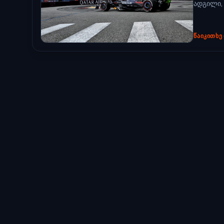
ადგილი, 
ᲬᲐᲘᲙᲘᲗᲮᲔ