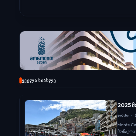
ᲧᲕᲔᲚᲐ ᲡᲘᲐᲮᲚᲔ
2025 მ
ᲐᲓᲛᲘᲜᲘ
Monte Ca
მონაკოს 