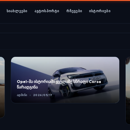
ᲡᲘᲐᲮᲚᲔᲔᲑᲘ
ᲐᲕᲢᲝᲡᲞᲝᲠᲢᲘ
ᲠᲩᲔᲕᲔᲑᲘ
ᲘᲡᲢᲝᲠᲘᲔᲑᲘ
ძლიერი ფინანსური შედეგები გამოწვევების
ფონზე: როგორ ინარჩუნებს Porsche ლიდერობას
ᲐᲓᲛᲘᲜᲘ
2026/07/31