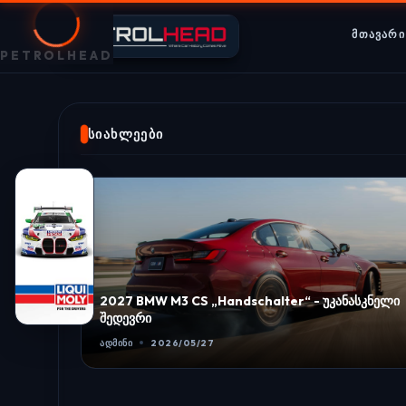
ᲛᲗᲐᲕᲐᲠᲘ
PETROLHEAD
ᲡᲘᲐᲮᲚᲔᲔᲑᲘ
Opel-მა ისტორიაში ყველაზე სწრაფი Corsa
წარადგინა
ᲐᲓᲛᲘᲜᲘ
2026/05/17
ასკნელი