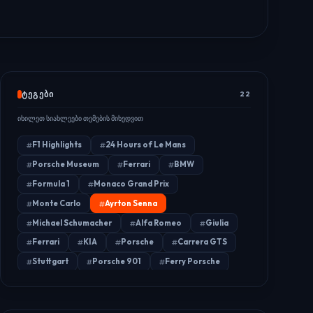
ᲐᲓᲛᲘᲜᲘ
2026/07/29
ᲢᲔᲒᲔᲑᲘ
22
იხილეთ სიახლეები თემების მიხედვით
F1 Highlights
24 Hours of Le Mans
Porsche Museum
Ferrari
BMW
Formula 1
Monaco Grand Prix
Monte Carlo
Ayrton Senna
Michael Schumacher
Alfa Romeo
Giulia
Ferrari
KIA
Porsche
Carrera GTS
Stuttgart
Porsche 901
Ferry Porsche
Porsche 904
FIA
Car