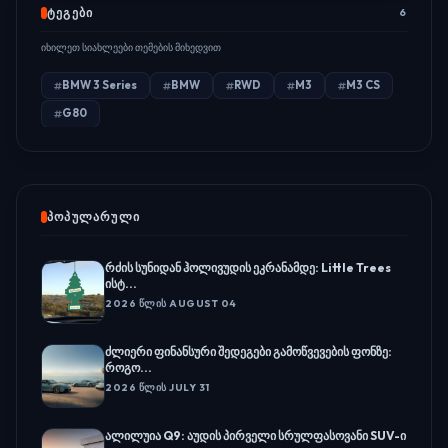
ᲢᲔᲒᲔᲑᲘ
6
იხილეთ სიახლეები თემების მიხედვით
BMW 3 Series
BMW
RWD
M3
M3 CS
G80
ᲞᲝᲞᲣᲚᲐᲠᲣᲚᲘ
რძის სუნიდან ჰოლივუდის ეკრანამდე: Little Trees
ისტ...
2026 ᲬᲚᲘᲡ AUGUST 04
ძლიერი ფინანსური შედეგები გამოწვევების ფონზე:
როგო...
2026 ᲬᲚᲘᲡ JULY 31
ალილუია Q9: აუდის პირველი სრულფასოვანი SUV-ი