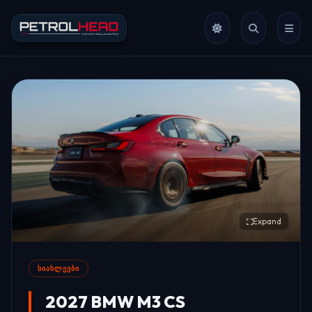
Expand
ᲡᲘᲐᲮᲚᲔᲔᲑᲘ
2027 BMW M3 CS