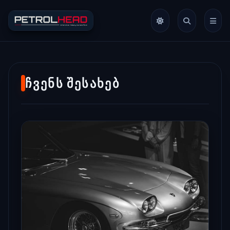
ᲩᲕᲔᲜᲡ ᲨᲔᲡᲐᲮᲔᲑ