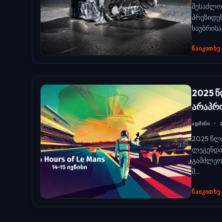
შესაძლო
პრეზიდენ
საუბრისა
ᲬᲐᲘᲙᲘᲗᲮᲔ
2025 წ
არაპრ
ᲐᲓᲛᲘᲜᲘ
2025 წლი
ლეგენდა
გამძლეო
მ...
ᲬᲐᲘᲙᲘᲗᲮᲔ