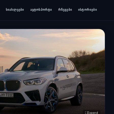
ᲡᲘᲐᲮᲚᲔᲔᲑᲘ
ᲐᲕᲢᲝᲡᲞᲝᲠᲢᲘ
ᲠᲩᲔᲕᲔᲑᲘ
ᲘᲡᲢᲝᲠᲘᲔᲑᲘ
Expand