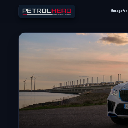
ᲛᲗᲐᲕᲐᲠᲘ