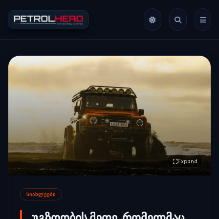
Expand
ᲡᲘᲐᲮᲚᲔᲔᲑᲘ
უგზოობის მეფე, რომელმაც