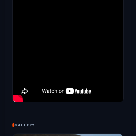
prev
next
GALLERY