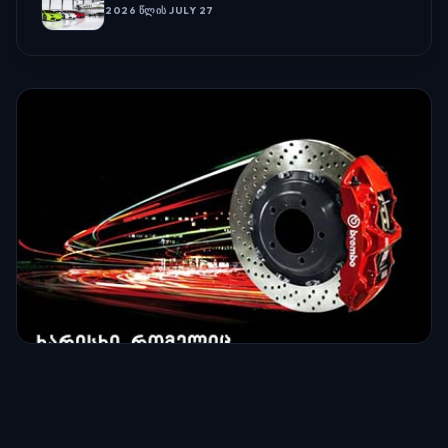
2026 ᲬᲚᲘᲡ JULY 27