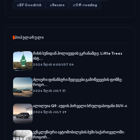
BF Goodrich
Recaro
Off-roading
ᲞᲝᲞᲣᲚᲐᲠᲣᲚᲘ
რძის სუნიდან ჰოლივუდის ეკრანამდე: Little Trees
ისტ...
2026 ᲬᲚᲘᲡ AUGUST 04
ძლიერი ფინანსური შედეგები გამოწვევების ფონზე:
როგო...
2026 ᲬᲚᲘᲡ JULY 31
ალილუია Q9: აუდის პირველი სრულფასოვანი SUV-ი
2026 ᲬᲚᲘᲡ JULY 29
ექსკლუზიური ავტომობილების ბუმი საქართველოში:
როგორ...