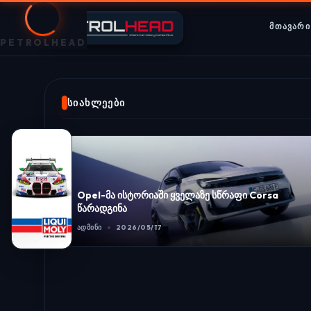
ᲛᲗᲐᲕᲐᲠᲘ
PETROLHEAD
ᲡᲘᲐᲮᲚᲔᲔᲑᲘ
Opel-მა ისტორიაში ყველაზე სწრაფი Corsa
წარადგინა
ᲐᲓᲛᲘᲜᲘ
2026/05/17
ასკნელი