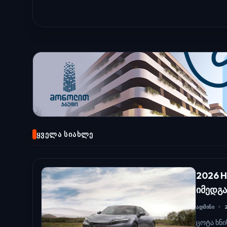
ᲧᲕᲔᲚᲐ ᲡᲘᲐᲮᲚᲔ
2026 H
იმედგა
ᲐᲓᲛᲘᲜᲘ
ცოტა ხნი