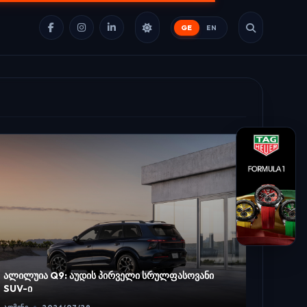
GE
EN
ექსკლუ
საქართ
ავტოპ
ალილუია Q9: აუდის პირველი სრულფასოვანი
ᲐᲓᲛᲘᲜᲘ
SUV-ი