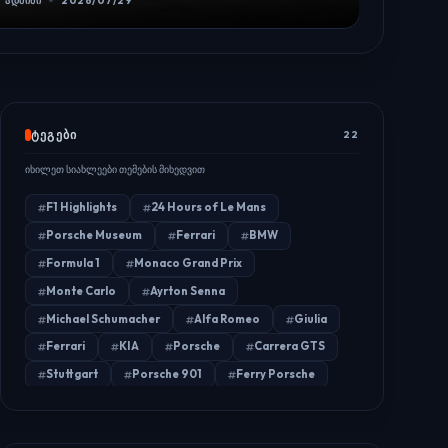
ᲐᲓᲛᲘᲜᲘ
2026/07/29
ᲢᲔᲒᲔᲑᲘ
22
იხილეთ სიახლეები თემების მიხედვით
F1 Highlights
24 Hours of Le Mans
Porsche Museum
Ferrari
BMW
Formula 1
Monaco Grand Prix
Monte Carlo
Ayrton Senna
Michael Schumacher
Alfa Romeo
Giulia
Ferrari
KIA
Porsche
Carrera GTS
Stuttgart
Porsche 901
Ferry Porsche
Porsche 904
FIA
Car