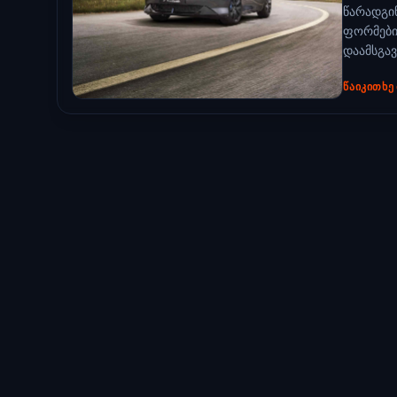
წარადგი
ფორმები
დაამსგავს
ᲬᲐᲘᲙᲘᲗᲮᲔ