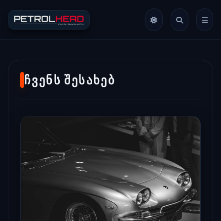
ᲩᲕᲔᲜᲡ ᲨᲔᲡᲐᲮᲔᲑ