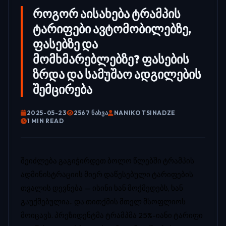
როგორ აისახება ტრამპის
ტარიფები ავტომობილებზე,
ფასებზე და
მომხმარებლებზე? ფასების
ზრდა და სამუშაო ადგილების
შემცირება
2025-05-23
2567 ᲜᲐᲮᲕᲐ
NANIKO TSINADZE
1 MIN READ
შეიძლება გაგიჭირდეთ ბოლო წლებში ტრამპის
ადმინისტრაციის მიერ დაწესებული ტარიფების
თვალის დევნება — ისინი ხან მოქმედებს, ხან
გაუქმებულია.. და თითქმის მთელ მსოფლიოს
მოიცავს. პრეზიდენტმა ტრამპმა 25%-იანი ტარიფი