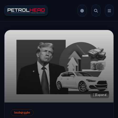
Expand
ᲡᲘᲐᲮᲚᲔᲔᲑᲘ