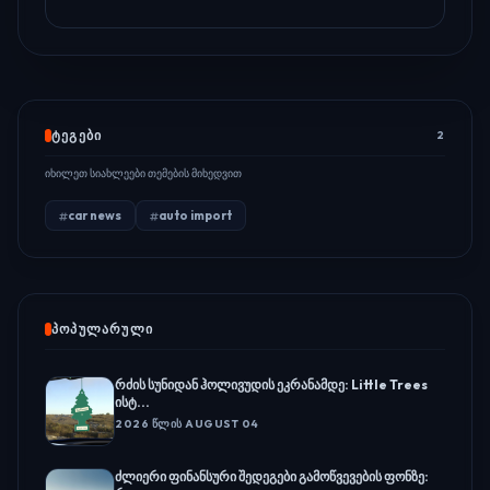
ᲢᲔᲒᲔᲑᲘ
2
იხილეთ სიახლეები თემების მიხედვით
car news
auto import
ᲞᲝᲞᲣᲚᲐᲠᲣᲚᲘ
რძის სუნიდან ჰოლივუდის ეკრანამდე: Little Trees
ისტ...
2026 ᲬᲚᲘᲡ AUGUST 04
ძლიერი ფინანსური შედეგები გამოწვევების ფონზე: