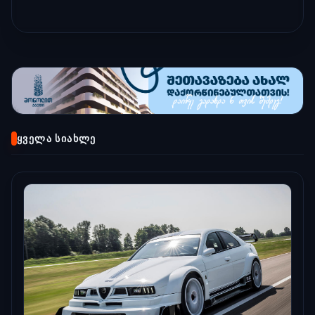
ᲧᲕᲔᲚᲐ ᲡᲘᲐᲮᲚᲔ