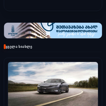
ᲧᲕᲔᲚᲐ ᲡᲘᲐᲮᲚᲔ