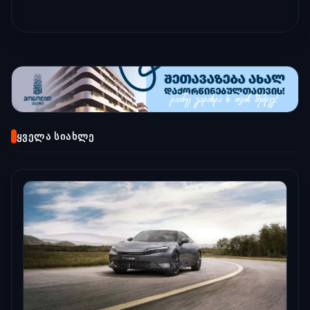
ᲧᲕᲔᲚᲐ ᲡᲘᲐᲮᲚᲔ