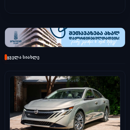
ᲧᲕᲔᲚᲐ ᲡᲘᲐᲮᲚᲔ