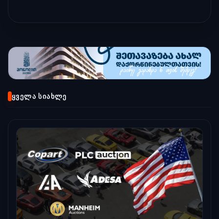
ᲧᲕᲔᲚᲐ ᲡᲘᲐᲮᲚᲔ