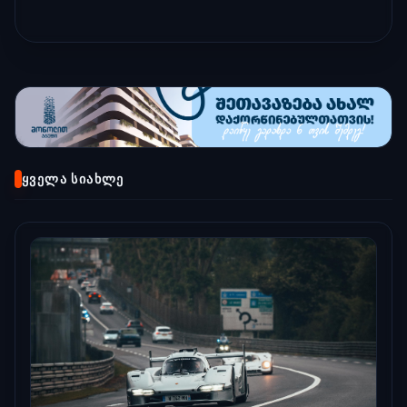
ᲧᲕᲔᲚᲐ ᲡᲘᲐᲮᲚᲔ