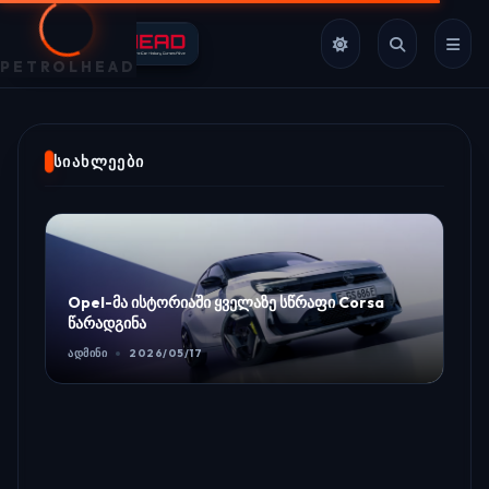
PETROLHEAD
ᲡᲘᲐᲮᲚᲔᲔᲑᲘ
Opel-მა ისტორიაში ყველაზე სწრაფი Corsa
წარადგინა
ᲐᲓᲛᲘᲜᲘ
2026/05/17