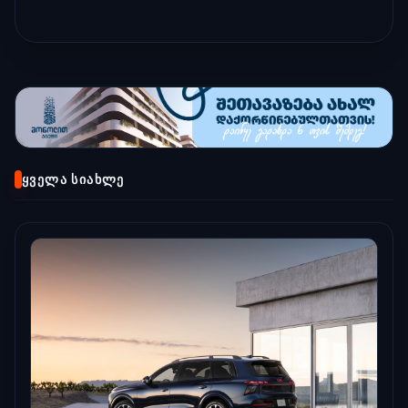
ᲧᲕᲔᲚᲐ ᲡᲘᲐᲮᲚᲔ