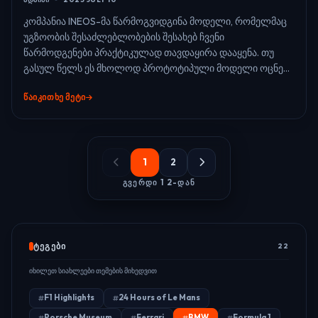
კომპანია INEOS-მა წარმოგვიდგინა მოდელი, რომელმაც
უგზოობის შესაძლებლობების შესახებ ჩვენი
წარმოდგენები პრაქტიკულად თავდაყირა დააყენა. თუ
გასულ წელს ეს მხოლოდ პროტოტიპული მოდელი ოცნე...
ᲬᲐᲘᲙᲘᲗᲮᲔ ᲛᲔᲢᲘ
1
2
ᲒᲕᲔᲠᲓᲘ 1 2-ᲓᲐᲜ
ᲢᲔᲒᲔᲑᲘ
22
იხილეთ სიახლეები თემების მიხედვით
F1 Highlights
24 Hours of Le Mans
Porsche Museum
Ferrari
BMW
Formula 1