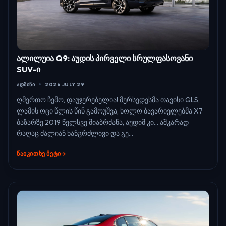
ალილუია Q9: აუდის პირველი სრულფასოვანი
SUV-ი
ᲐᲓᲛᲘᲜᲘ
2026 JULY 29
ღმერთო ჩემო, დაუჯერებელია! მერსედესმა თავისი GLS,
ლამის ოცი წლის წინ გამოუშვა, ხოლო ბავარიელებმა X7
ბაზარზე 2019 წელსვე მიაბრძანა, აუდიმ კი... აშკარად
რაღაც ძალიან ხანგრძლივი და გე...
ᲬᲐᲘᲙᲘᲗᲮᲔ ᲛᲔᲢᲘ