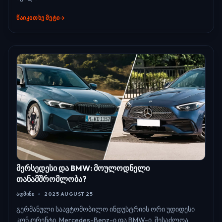
ᲬᲐᲘᲙᲘᲗᲮᲔ ᲛᲔᲢᲘ
მერსედესი და BMW: მოულოდნელი
თანამშრომლობა?
ᲐᲓᲛᲘᲜᲘ
2025 AUGUST 25
გერმანული საავტომობილო ინდუსტრიის ორი უდიდესი
კონკურენტი, Mercedes-Benz-ი და BMW-ი, შესაძლოა,