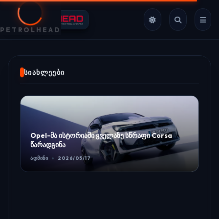
PETROLHEAD
ᲡᲘᲐᲮᲚᲔᲔᲑᲘ
Opel-მა ისტორიაში ყველაზე სწრაფი Corsa
წარადგინა
ᲐᲓᲛᲘᲜᲘ
2026/05/17