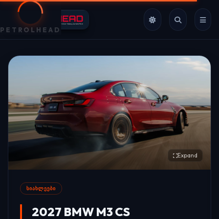
PETROLHEAD
Expand
ᲡᲘᲐᲮᲚᲔᲔᲑᲘ
2027 BMW M3 CS