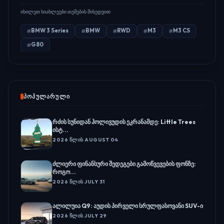
იხილეთ სიახლეები თემების მიხედვით
BMW 3 Series
BMW
RWD
M3
M3 CS
G80
ᲞᲝᲞᲣᲚᲐᲠᲣᲚᲘ
რძის სუნიდან ჰოლივუდის ეკრანამდე: Little Trees
ისტ...
2026 ᲬᲚᲘᲡ AUGUST 04
ძლიერი ფინანსური შედეგები გამოწვევების ფონზე:
როგო...
2026 ᲬᲚᲘᲡ JULY 31
ალილუია Q9: აუდის პირველი სრულფასოვანი SUV-ი
2026 ᲬᲚᲘᲡ JULY 29