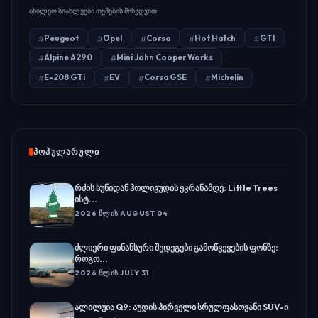
იხილეთ სიახლეები თემების მიხედვით
Peugeot
Opel
Corsa
Hot Hatch
GTI
Alpine A290
Mini John Cooper Works
E-208 GTi
EV
Corsa GSE
Michelin
ᲞᲝᲞᲣᲚᲐᲠᲣᲚᲘ
რძის სუნიდან ჰოლივუდის ეკრანამდე: Little Trees
ისტ...
2026 ᲬᲚᲘᲡ AUGUST 04
ძლიერი ფინანსური შედეგები გამოწვევების ფონზე:
როგო...
2026 ᲬᲚᲘᲡ JULY 31
ალილუია Q9: აუდის პირველი სრულფასოვანი SUV-ი