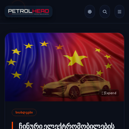
Expand
ᲡᲘᲐᲮᲚᲔᲔᲑᲘ
ჩინური ელექტრომობილების