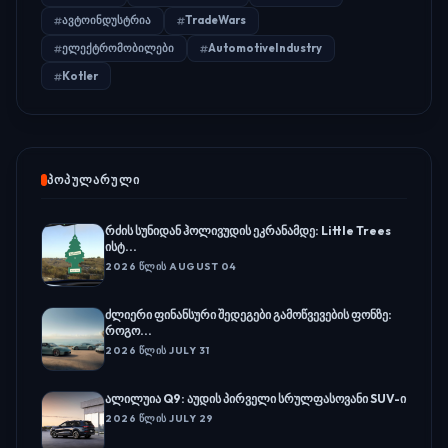
ავტოინდუსტრია
TradeWars
ელექტრომობილები
AutomotiveIndustry
Kotler
ᲞᲝᲞᲣᲚᲐᲠᲣᲚᲘ
რძის სუნიდან ჰოლივუდის ეკრანამდე: Little Trees
ისტ...
2026 ᲬᲚᲘᲡ AUGUST 04
ძლიერი ფინანსური შედეგები გამოწვევების ფონზე:
როგო...
2026 ᲬᲚᲘᲡ JULY 31
ალილუია Q9: აუდის პირველი სრულფასოვანი SUV-ი
2026 ᲬᲚᲘᲡ JULY 29